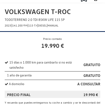
VOLKSWAGEN T-ROC
TODOTERRENO 2.0 TDI 85KW LIFE 115 5P
|
|
|
|
Km
Cv
2023
141.200
115
DIESEL
MANUAL
Precio contado
19.990
€
15 días o 1.000 km para cambiarlo si no está
GRATUITO
satisfecho
1 año de garantía
GRATUITO
A CONSULTAR
A domicilio
PRECIO FINAL
19.990
€
Y recuerda que puedes entregarnos tu coche a cambio y se te descontará del