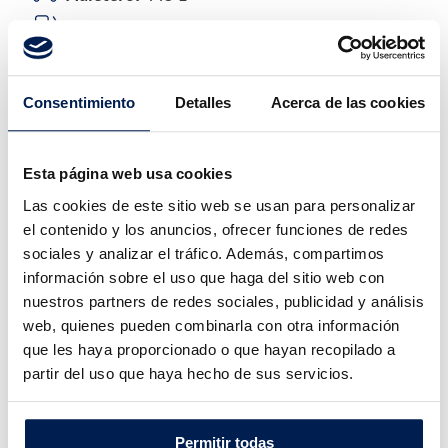
Depósito:
L
Consentimiento
Detalles
Acerca de las cookies
Consumo y emisiones
Esta página web usa cookies
Las cookies de este sitio web se usan para personalizar
el contenido y los anuncios, ofrecer funciones de redes
sociales y analizar el tráfico. Además, compartimos
información sobre el uso que haga del sitio web con
nuestros partners de redes sociales, publicidad y análisis
- L/100
- L/100
web, quienes pueden combinarla con otra información
que les haya proporcionado o que hayan recopilado a
CONSUMO
CONSUMO
URBANO
EXTRAURBANO
partir del uso que haya hecho de sus servicios.
Permitir todas