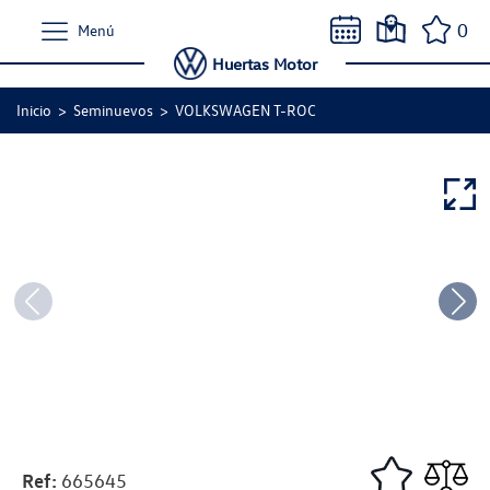
0
Menú
Huertas Motor
Inicio
>
Seminuevos
>
VOLKSWAGEN T-ROC
Ref:
665645