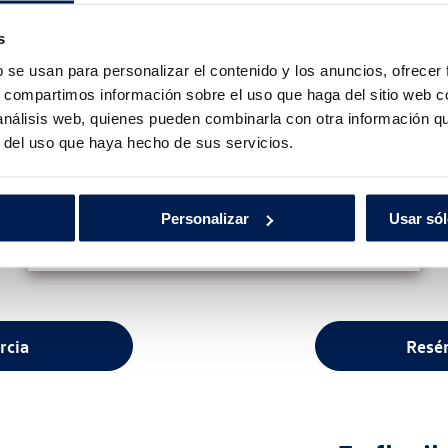
s
b se usan para personalizar el contenido y los anuncios, ofrecer
s, compartimos información sobre el uso que haga del sitio web 
 análisis web, quienes pueden combinarla con otra información q
r del uso que haya hecho de sus servicios.
2. Reserva
Sin complicaciones y despreocúpate del pago hasta
Personalizar
Usar sól
la recogida.
rcia
Resér