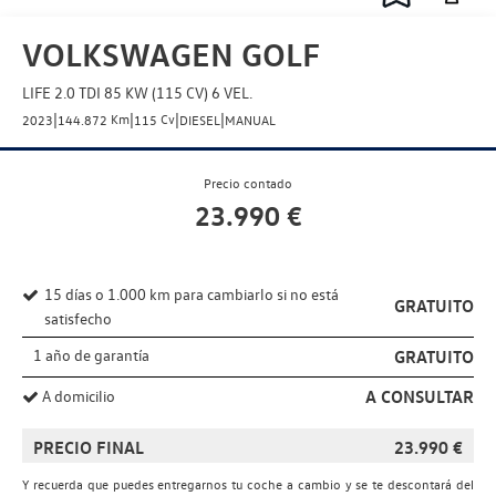
VOLKSWAGEN GOLF
LIFE 2.0 TDI 85 KW (115 CV) 6 VEL.
|
|
|
|
Km
Cv
2023
144.872
115
DIESEL
MANUAL
Precio contado
23.990
€
15 días o 1.000 km para cambiarlo si no está
GRATUITO
satisfecho
1 año de garantía
GRATUITO
A CONSULTAR
A domicilio
PRECIO FINAL
23.990
€
Y recuerda que puedes entregarnos tu coche a cambio y se te descontará del