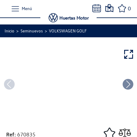
0
Menú
Huertas Motor
Inicio
>
Seminuevos
>
VOLKSWAGEN GOLF
Ref:
670835