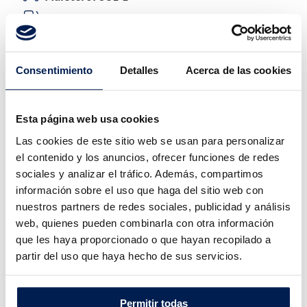
Depósito:
L
Consentimiento
Detalles
Acerca de las cookies
Consumo y emisiones
Esta página web usa cookies
Las cookies de este sitio web se usan para personalizar
el contenido y los anuncios, ofrecer funciones de redes
sociales y analizar el tráfico. Además, compartimos
información sobre el uso que haga del sitio web con
nuestros partners de redes sociales, publicidad y análisis
- L/100
- L/100
web, quienes pueden combinarla con otra información
que les haya proporcionado o que hayan recopilado a
CONSUMO
CONSUMO
URBANO
EXTRAURBANO
partir del uso que haya hecho de sus servicios.
Permitir todas