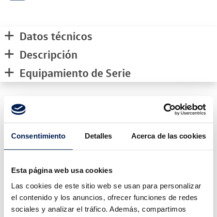
Datos técnicos
Descripción
Equipamiento de Serie
Medidas del vehículo
Consentimiento
Detalles
Acerca de las cookies
mm
Esta página web usa cookies
1727
1904
mm
4597
mm
Las cookies de este sitio web se usan para personalizar
el contenido y los anuncios, ofrecer funciones de redes
Peso:
1948
kg
sociales y analizar el tráfico. Además, compartimos