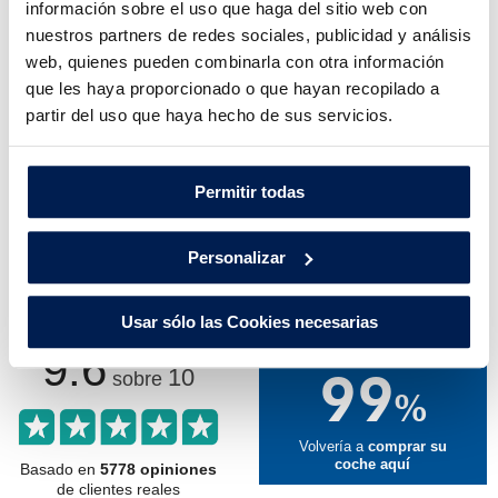
Maletero:
840
L
información sobre el uso que haga del sitio web con
nuestros partners de redes sociales, publicidad y análisis
Depósito:
L
web, quienes pueden combinarla con otra información
que les haya proporcionado o que hayan recopilado a
partir del uso que haya hecho de sus servicios.
Otros clientes que ya compraron en
Volkswagen Huertas Motor te cuentan
Permitir todas
cómo les fue.
Personalizar
Conoce lo que opinan y cómo nos valoran nuestros
clientes.
Usar sólo las Cookies necesarias
9.6
99
10
sobre
%
Volvería a
comprar su
coche aquí
Basado en
5778 opiniones
de clientes reales