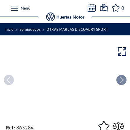
0
Menú
Huertas Motor
Inicio
>
Seminuevos
>
OTRAS MARCAS DISCOVERY SPORT
Ref:
863284