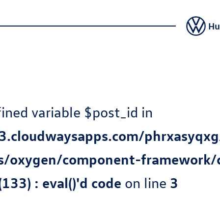
Hu
ined variable $post_id in
.cloudwaysapps.com/phrxasyqxg
ns/oxygen/component-framework/
133) : eval()'d code
on line
3