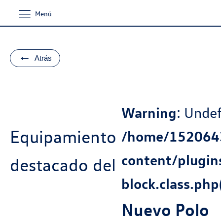
Menú
←
Atrás
Warning
: Undef
Equipamiento
/home/1520643
content/plugi
destacado del
block.class.php(
Nuevo Polo