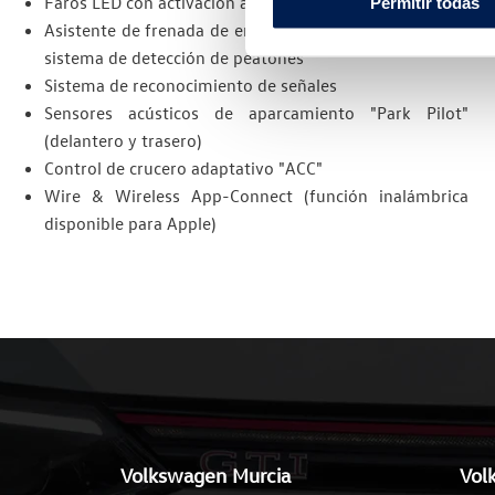
Faros LED con activación automática de la luz de cruce
Permitir todas
Asistente de frenada de emergencia "Front Assist" con
sistema de detección de peatones
Sistema de reconocimiento de señales
Sensores acústicos de aparcamiento "Park Pilot"
(delantero y trasero)
Control de crucero adaptativo "ACC"
Wire & Wireless App-Connect (función inalámbrica
disponible para Apple)
Volkswagen Murcia
Vol