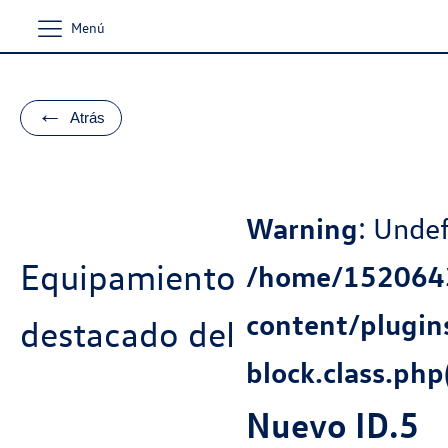
Menú
←
Atrás
Warning
: Undef
Equipamiento
/home/1520643
content/plugi
destacado del
block.class.php(
Nuevo ID.5