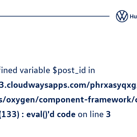
Hu
ined variable $post_id in
.cloudwaysapps.com/phrxasyqxg
ns/oxygen/component-framework/
133) : eval()'d code
on line
3