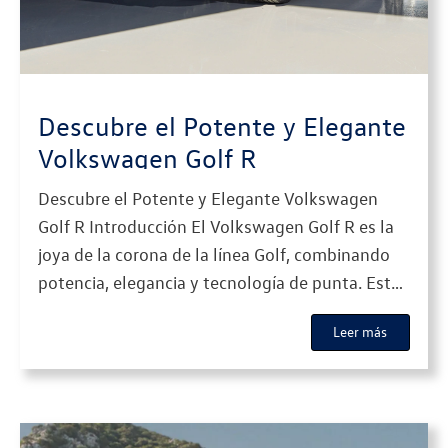
Descubre el Potente y Elegante
Volkswagen Golf R
Descubre el Potente y Elegante Volkswagen
Golf R Introducción El Volkswagen Golf R es la
joya de la corona de la línea Golf, combinando
potencia, elegancia y tecnología de punta. Este
vehículo no solo ofrece un rendimiento
Leer más
excepcional, sino que también viene equipado
con características de lujo que lo convierten en
una opción ideal para […]