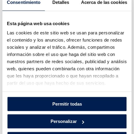
Consentimiento
Detalles
Acerca de las cookies
Esta página web usa cookies
Las cookies de este sitio web se usan para personalizar
el contenido y los anuncios, ofrecer funciones de redes
sociales y analizar el tráfico. Además, compartimos
información sobre el uso que haga del sitio web con
nuestros partners de redes sociales, publicidad y análisis
web, quienes pueden combinarla con otra información
que les haya proporcionado o que hayan recopilado a
Volkswagen Golf: Descubre su
partir del uso que haya hecho de sus servicios.
Precio y Configuraciones
Disponibles
Volkswagen Golf: Descubre su Precio y
Permitir todas
Configuraciones Disponibles Introducción El
Volkswagen Golf es uno de los modelos más
Personalizar
icónicos y versátiles del mercado, ofreciendo