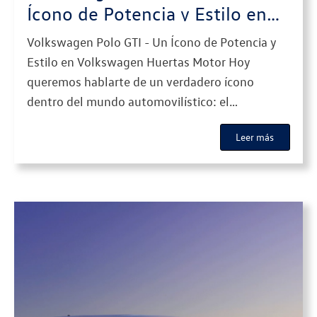
Ícono de Potencia y Estilo en
Volkswagen Huertas Motor
Volkswagen Polo GTI - Un Ícono de Potencia y
Estilo en Volkswagen Huertas Motor Hoy
queremos hablarte de un verdadero ícono
dentro del mundo automovilístico: el
Volkswagen Polo GTI. Este modelo no solo
Leer más
destaca por su diseño y prestaciones, sino
también por ser una opción perfecta para
quienes buscan una combinación de potencia,
tecnología y […]