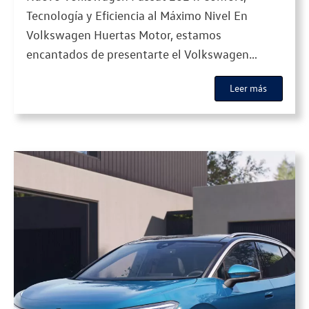
Tecnología y Eficiencia al Máximo Nivel En
Volkswagen Huertas Motor, estamos
encantados de presentarte el Volkswagen
Passat 2024, la última versión de una de las
Leer más
berlinas más icónicas del mercado. Esta nueva
generación combina diseño sofisticado,
tecnología avanzada y una experiencia de
conducción premium. Con un enfoque en la
comodidad […]