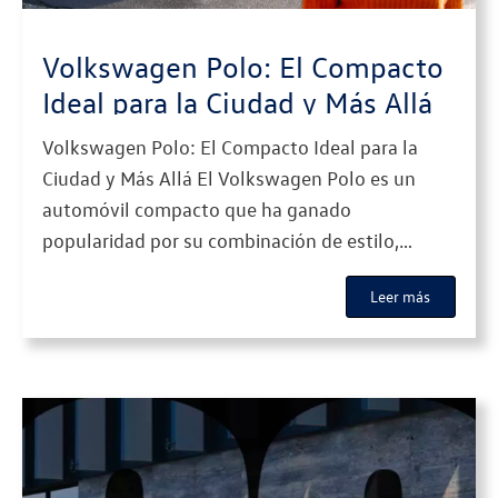
Volkswagen Polo: El Compacto
Ideal para la Ciudad y Más Allá
Volkswagen Polo: El Compacto Ideal para la
Ciudad y Más Allá El Volkswagen Polo es un
automóvil compacto que ha ganado
popularidad por su combinación de estilo,
tecnología y eficiencia. Perfecto para la
Leer más
conducción urbana, pero también versátil para
viajes largos, el Polo destaca en su categoría
gracias a su diseño elegante y a la […]