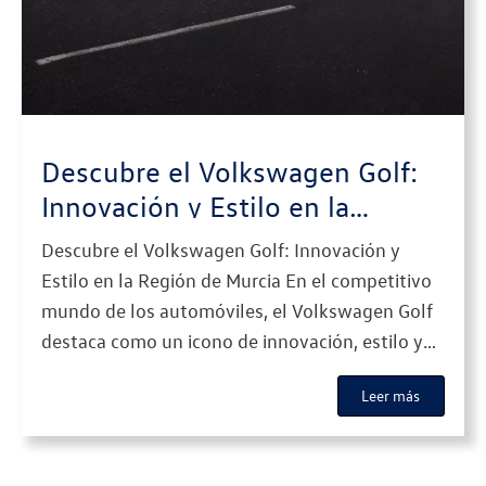
Descubre el Volkswagen Golf:
Innovación y Estilo en la
Región de Murcia
Descubre el Volkswagen Golf: Innovación y
Estilo en la Región de Murcia En el competitivo
mundo de los automóviles, el Volkswagen Golf
destaca como un icono de innovación, estilo y
rendimiento. En Volkswagen Huertas Motor, nos
Leer más
enorgullece ofrecer a nuestros clientes en la
Región de Murcia la mejor experiencia con este
excepcional modelo. Acompáñanos mientras […]