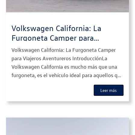
Volkswagen California: La
Furgoneta Camper para
Viajeros Aventureros
Volkswagen California: La Furgoneta Camper
para Viajeros Aventureros IntroducciónLa
Volkswagen California es mucho más que una
furgoneta, es el vehículo ideal para aquellos que
disfrutan de la libertad de viajar y explorar
Leer más
nuevos destinos sin renunciar al confort. Esta
icónica camper ha sido diseñada para ofrecer
todo lo que necesitas durante tus aventuras,
desde comodidad […]