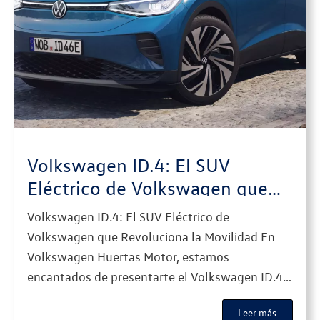
Volkswagen ID.4: El SUV
Eléctrico de Volkswagen que
Revoluciona la Movilidad
Volkswagen ID.4: El SUV Eléctrico de
Volkswagen que Revoluciona la Movilidad En
Volkswagen Huertas Motor, estamos
encantados de presentarte el Volkswagen ID.4,
el SUV 100% eléctrico de Volkswagen que
Leer más
redefine el segmento con su combinación de