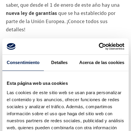
saber, que desde el 1 de enero de este año hay una
nueva ley de garantías
que se ha establecido por
parte de la Unión Europea. ¡Conoce todos sus
detalles!
La principal modificación que trae la nueva Ley de
Garantías de la Unión Europea
obliga a los
vendedores a pagar la reparación de cualquier
Consentimiento
Detalles
Acerca de las cookies
avería que se produzca en los 12 meses siguientes
desde la compra, si esta no estaba reflejada en el
contrato
. Esto supone un gran cambio respecto a
Esta página web usa cookies
este tema. Además, esta nueva ley da la posibilidad
Las cookies de este sitio web se usan para personalizar
de
ampliar la garantía hasta los dos años
, ofreciendo
el contenido y los anuncios, ofrecer funciones de redes
sociales y analizar el tráfico. Además, compartimos
así una cobertura más completa a los compradores
información sobre el uso que haga del sitio web con
de este tipo de vehículos.
nuestros partners de redes sociales, publicidad y análisis
web, quienes pueden combinarla con otra información