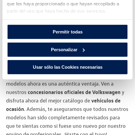
que les haya proporcionado o que hayan recopilado a
partir del uso que haya hecho de sus servicios.
Permitir todas
Personalizar
Sin duda, ya no hay excusas para no apostar por la
compra de un
coche de segunda mano
. La
seguridad
Usar sólo las Cookies necesarias
y la
garantía
que te permiten disfrutar estos
modelos ahora es una auténtica ventaja. Ven a
nuestros
concesionarios oficiales de Volkswagen
y
disfruta ahora del mejor catálogo de
vehículos de
ocasión
. Además, te aseguramos que todos nuestros
modelos han sido completamente revisados para
que te sientas como si fuese uno nuevo por nuestro
equipo de profesionales. ¡Hazte con el tuyo!