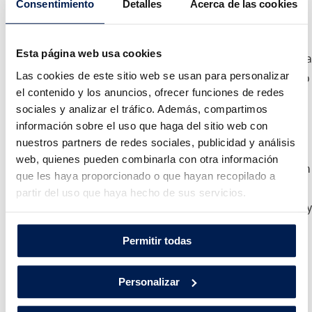
Consentimiento
Detalles
Acerca de las cookies
El Allspace es el hermano mayor del exitoso Tiguan y
cuenta con 7 plazas de serie, 21 cm más de longitud y
Esta página web usa cookies
hasta 1.760 litros de capacidad total de maletero con la
Las cookies de este sitio web se usan para personalizar
segunda y tercera filas de asientos abatidas, un espacio
el contenido y los anuncios, ofrecer funciones de redes
más que suficiente para poder llevar todo el equipaje
sociales y analizar el tráfico. Además, compartimos
necesario, así como material deportivo y de aventura
información sobre el uso que haga del sitio web con
para el tiempo libre.
nuestros partners de redes sociales, publicidad y análisis
web, quienes pueden combinarla con otra información
El nuevo SUV de la marca Volkswagen, ya disponible en
que les haya proporcionado o que hayan recopilado a
Huertas Motor, llega para continuar con la historia de
partir del uso que haya hecho de sus servicios.
éxito del Tiguan y se beneficia de su imagen, su diseño 
su tecnología en cuanto a asistentes de conducción y
Permitir todas
conectividad.
Uno de los pilares más importantes para la marca
Personalizar
Volkswagen es la seguridad, y el Tiguan Allspace,