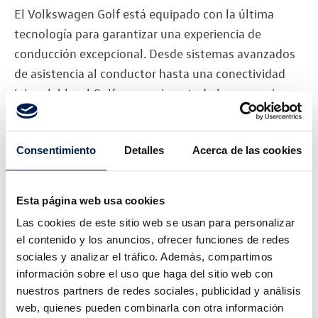
El Volkswagen Golf está equipado con la última
tecnología para garantizar una experiencia de
conducción excepcional. Desde sistemas avanzados
de asistencia al conductor hasta una conectividad
inigualable, el Golf proporciona todo lo necesario
para mantenerse conectado y seguro en la carretera.
Entre las características destacan el sistema de
Consentimiento
Detalles
Acerca de las cookies
infoentretenimiento con pantalla táctil, la
navegación GPS y las múltiples opciones de
conectividad para dispositivos móviles.
Esta página web usa cookies
Las cookies de este sitio web se usan para personalizar
Rendimiento y Eficiencia
el contenido y los anuncios, ofrecer funciones de redes
sociales y analizar el tráfico. Además, compartimos
El rendimiento del Volkswagen Golf es una de sus
información sobre el uso que haga del sitio web con
características más impresionantes. Equipado con
nuestros partners de redes sociales, publicidad y análisis
web, quienes pueden combinarla con otra información
motores potentes y eficientes, este modelo ofrece