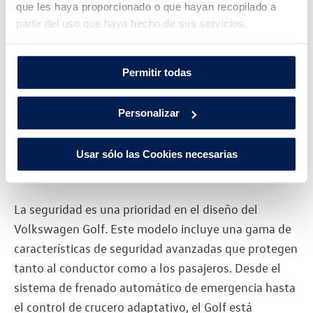
que les haya proporcionado o que hayan recopilado a
una conducción dinámica y placentera. Ya sea en
partir del uso que haya hecho de sus servicios.
trayectos urbanos o en largos viajes por carretera, el
Golf proporciona una eficiencia de combustible
excepcional sin comprometer el rendimiento. En
Permitir todas
Volkswagen Huertas Motor, nuestros clientes
valoran la combinación perfecta de potencia y
Personalizar
economía que ofrece este vehículo.
Usar sólo las Cookies necesarias
Seguridad Avanzada
La seguridad es una prioridad en el diseño del
Volkswagen Golf. Este modelo incluye una gama de
características de seguridad avanzadas que protegen
tanto al conductor como a los pasajeros. Desde el
sistema de frenado automático de emergencia hasta
el control de crucero adaptativo, el Golf está