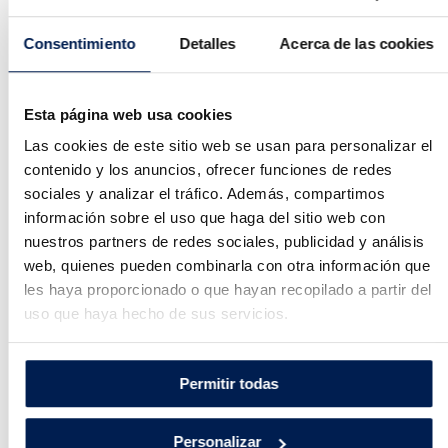
a informar a los usuarios, algo que se puede hacer de
varios modos.
Consentimiento
Detalles
Acerca de las cookies
Lo más probable es que sea el propio fabricante quien
informe directamente por correo ordinario, aunque hay
Esta página web usa cookies
otras opciones como el teléfono o el correo electrónico.
Las cookies de este sitio web se usan para personalizar el
En algunos casos, el coche ya tiene varios años y ha
contenido y los anuncios, ofrecer funciones de redes
sociales y analizar el tráfico. Además, compartimos
cambiado de manos, algo que de lo que el fabricante no
información sobre el uso que haga del sitio web con
tiene información. Por eso, también suelen recurrir a la
nuestros partners de redes sociales, publicidad y análisis
Dirección General de Tráfico (DGT), que conoce de
web, quienes pueden combinarla con otra información que
primera mano si el coche ha cambiado de manos y los
les haya proporcionado o que hayan recopilado a partir del
datos del nuevo usuario. Otro motivo más para tener
uso que haya hecho de sus servicios.
actualizados los datos de contacto.
Si no te lo han notificado de forma oficial y tienes duda
Permitir todas
sobre si tu coche podría estar afectado por una llamada
a revisión, hay otros canales que deberían ser
Personalizar