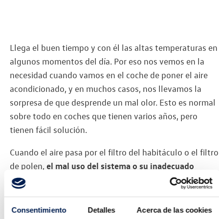
Llega el buen tiempo y con él las altas temperaturas en
algunos momentos del día. Por eso nos vemos en la
necesidad cuando vamos en el coche de poner el aire
acondicionado, y en muchos casos, nos llevamos la
sorpresa de que desprende un mal olor. Esto es normal
sobre todo en coches que tienen varios años, pero
tienen fácil solución.
Cuando el aire pasa por el filtro del habitáculo o el filtro
de polen,
el mal uso del sistema o su inadecuado
mantenimiento
será lo que genere malos olores. Entre
los principales factores que provocan el mal olor están
la suciedad, los ácaros y las bacterias que se generan en
Consentimiento
Detalles
Acerca de las cookies