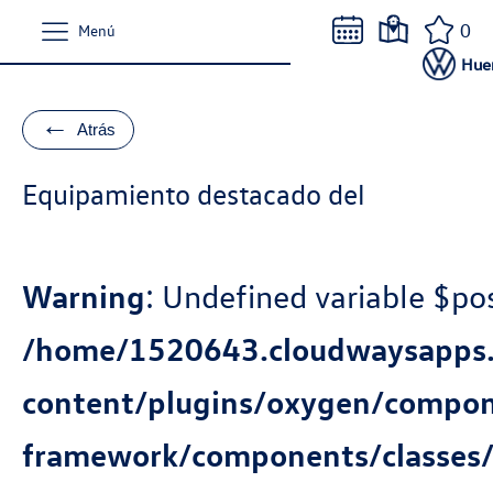
0
Menú
Hue
←
Atrás
Equipamiento destacado del
Warning
: Undefined variable $pos
/home/1520643.cloudwaysapps.
content/plugins/oxygen/compo
framework/components/classes/c