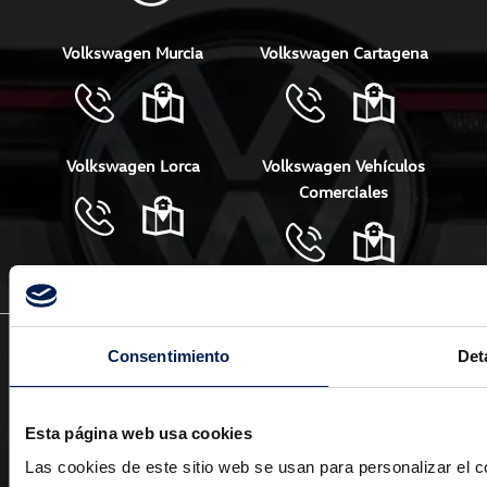
Volkswagen Murcia
Volkswagen Cartagena
Volkswagen Lorca
Volkswagen Vehículos
Comerciales
Política de privacidad
Consentimiento
Det
Política de cookies
Aviso legal
Canal de Denuncias
Esta página web usa cookies
EU Data Act
Las cookies de este sitio web se usan para personalizar el c
© Copyright Huertas Motor 2024 Todos los derechos