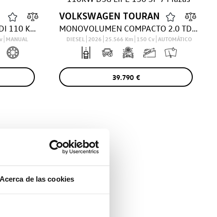
VOLKSWAGEN
TOURAN
VARIANT EXECUTIVE 2.0 TDI 110 KW (150 CV) 6 VEL.
MONOVOLUMEN COMPACTO 2.0 TDI 110KW DSG LIFE 150 5P 7 Plazas
v
MANUAL
DIESEL
2026
25.566
Km
150
Cv
AUTOMÁTICO
39.790
€
Acerca de las cookies