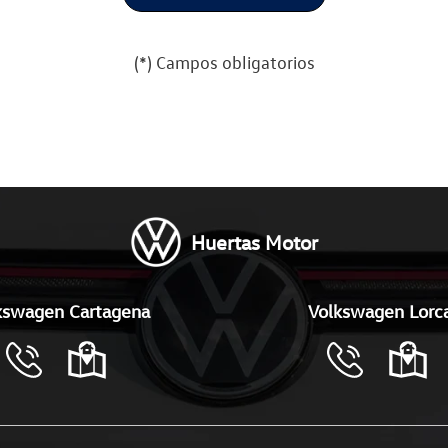
(*) Campos obligatorios
Por favor, deja este campo va
Huertas Motor
kswagen Cartagena
Volkswagen Lorc