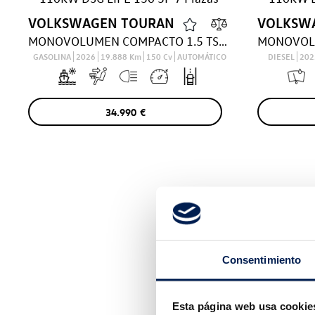
VOLKSWAGEN
TOURAN
VOLKSW
MONOVOLUMEN COMPACTO 1.5 TSI 110KW DSG LIFE 150 5P 7 Plazas
GASOLINA
2026
19.888
Km
150
Cv
AUTOMÁTICO
DIESEL
20
34.990
€
Consentimiento
Esta página web usa cookie