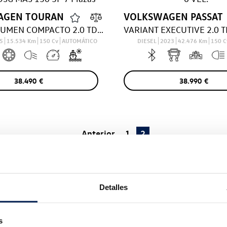
AGEN
TOURAN
VOLKSWAGEN
PASSAT
MONOVOLUMEN COMPACTO 2.0 TDI 110KW DSG MAS 150 5P 7 Plazas
25
15.534
Km
150
Cv
AUTOMÁTICO
DIESEL
2023
42.476
Km
150
C
38.490
€
38.990
€
Anterior
1
2
9.6
sobre 10 basado en
5770
opiniones
de
Detalles
¿No encuentra lo que busca?
s