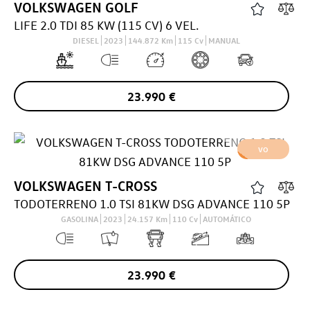
VOLKSWAGEN
GOLF
LIFE 2.0 TDI 85 KW (115 CV) 6 VEL.
DIESEL
2023
144.872
Km
115
Cv
MANUAL
23.990
€
VO
VOLKSWAGEN
T-CROSS
TODOTERRENO 1.0 TSI 81KW DSG ADVANCE 110 5P
GASOLINA
2023
24.157
Km
110
Cv
AUTOMÁTICO
23.990
€