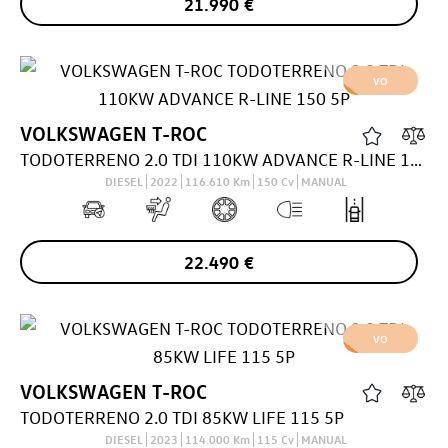
21.990
€
VO
VOLKSWAGEN
T-ROC
TODOTERRENO 2.0 TDI 110KW ADVANCE R-LINE 150 5P
DIESEL
2022
116.610
Km
150
Cv
MANUAL
22.490
€
VO
VOLKSWAGEN
T-ROC
TODOTERRENO 2.0 TDI 85KW LIFE 115 5P
DIESEL
2023
114.000
Km
115
Cv
MANUAL