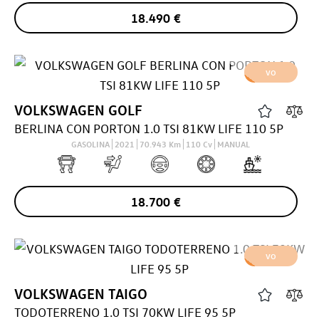
18.490
€
VO
VOLKSWAGEN
GOLF
BERLINA CON PORTON 1.0 TSI 81KW LIFE 110 5P
GASOLINA
2021
70.943
Km
110
Cv
MANUAL
18.700
€
VO
VOLKSWAGEN
TAIGO
TODOTERRENO 1.0 TSI 70KW LIFE 95 5P