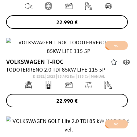
22.990
€
VO
VOLKSWAGEN
T-ROC
TODOTERRENO 2.0 TDI 85KW LIFE 115 5P
DIESEL
2023
95.492
Km
115
Cv
MANUAL
22.990
€
VO