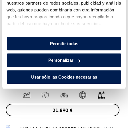
nuestros partners de redes sociales, publicidad y análisis
web, quienes pueden combinarla con otra información
que les haya proporcionado o que hayan recopilado a
partir del uso que haya hecho de sus servicios.
Permitir todas
VO
Personalizar
VOLKSWAGEN
T-CROSS
Usar sólo las Cookies necesarias
TODOTERRENO 1.0 TSI 81KW SPORT 110 5P
GASOLINA
2022
22.130
Km
110
Cv
MANUAL
21.890
€