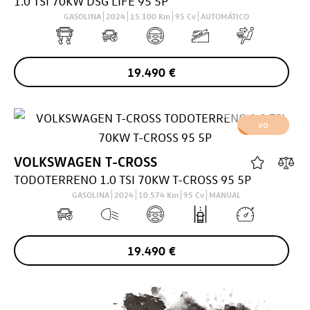
1.0 TSI 70KW DSG LIFE 95 5P
GASOLINA
2024
15.100
Km
95
Cv
AUTOMÁTICO
19.490
€
VO
VOLKSWAGEN
T-CROSS
TODOTERRENO 1.0 TSI 70KW T-CROSS 95 5P
GASOLINA
2024
10.574
Km
95
Cv
MANUAL
19.490
€