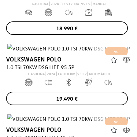
GASOLINA
2024
13.917
Km
95
Cv
MANUAL
18.990
€
VO
VOLKSWAGEN
POLO
1.0 TSI 70KW DSG LIFE 95 5P
GASOLINA
2024
14.010
Km
95
Cv
AUTOMÁTICO
19.490
€
VO
VOLKSWAGEN
POLO