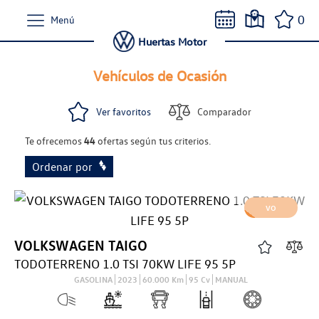
0
Menú
Huertas Motor
Vehículos de Ocasión
Ver favoritos
Comparador
Te ofrecemos
44
ofertas según tus criterios.
Ordenar por
VO
VOLKSWAGEN
TAIGO
TODOTERRENO 1.0 TSI 70KW LIFE 95 5P
GASOLINA
2023
60.000
Km
95
Cv
MANUAL