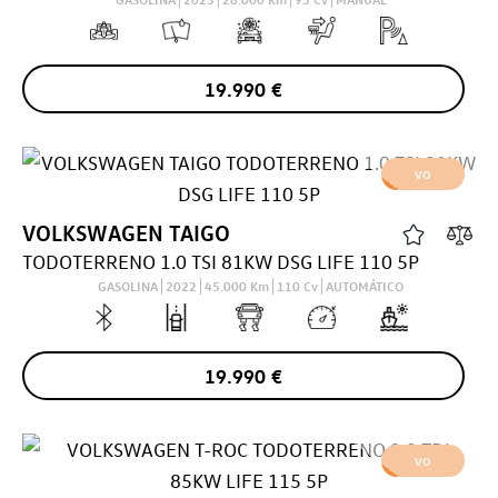
19.990
€
VO
VOLKSWAGEN
TAIGO
TODOTERRENO 1.0 TSI 81KW DSG LIFE 110 5P
GASOLINA
2022
45.000
Km
110
Cv
AUTOMÁTICO
19.990
€
VO