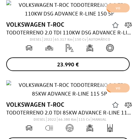
VO
VOLKSWAGEN
T-ROC
TODOTERRENO 2.0 TDI 110KW DSG ADVANCE R-LINE 150 5P
DIESEL
2022
65.317
Km
150
Cv
AUTOMÁTICO
23.990
€
VO
VOLKSWAGEN
T-ROC
TODOTERRENO 2.0 TDI 85KW ADVANCE R-LINE 115 5P
DIESEL
2022
66.380
Km
115
Cv
MANUAL