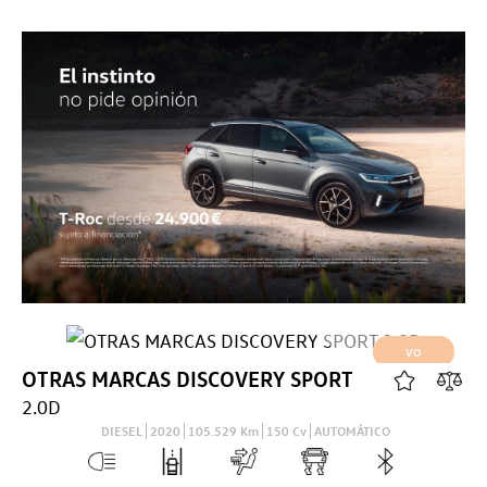
VO
OTRAS MARCAS
DISCOVERY SPORT
2.0D
DIESEL
2020
105.529
Km
150
Cv
AUTOMÁTICO