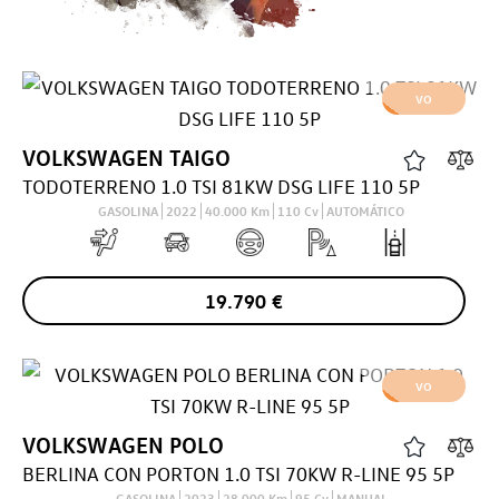
VO
VOLKSWAGEN
TAIGO
TODOTERRENO 1.0 TSI 81KW DSG LIFE 110 5P
GASOLINA
2022
40.000
Km
110
Cv
AUTOMÁTICO
19.790
€
VO
VOLKSWAGEN
POLO
BERLINA CON PORTON 1.0 TSI 70KW R-LINE 95 5P
GASOLINA
2023
28.000
Km
95
Cv
MANUAL