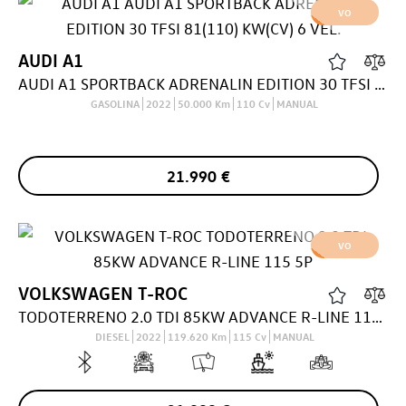
VO
AUDI
A1
AUDI A1 SPORTBACK ADRENALIN EDITION 30 TFSI 81(110) KW(CV) 6 VEL.
GASOLINA
2022
50.000
Km
110
Cv
MANUAL
21.990
€
VO
VOLKSWAGEN
T-ROC
TODOTERRENO 2.0 TDI 85KW ADVANCE R-LINE 115 5P
DIESEL
2022
119.620
Km
115
Cv
MANUAL