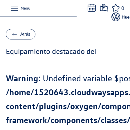
0
Menú
Hue
←
Atrás
Equipamiento destacado del
Warning
: Undefined variable $pos
/home/1520643.cloudwaysapps.
content/plugins/oxygen/compo
framework/components/classes/c