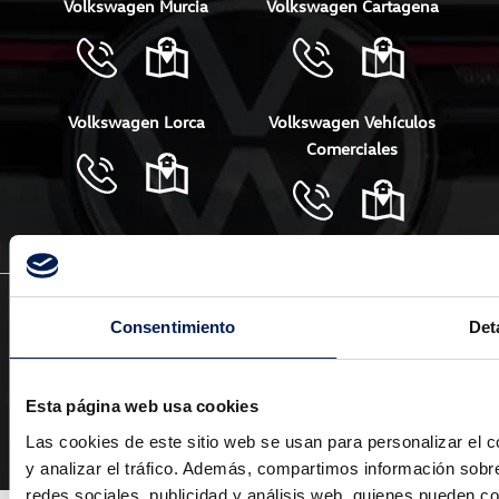
Volkswagen Murcia
Volkswagen Cartagena
Volkswagen Lorca
Volkswagen Vehículos
Comerciales
Política de privacidad
Política de cookies
Consentimiento
Det
Aviso legal
Canal de Denuncias
EU Data Act
Esta página web usa cookies
© Copyright Huertas Motor 2024 Todos los derechos
Las cookies de este sitio web se usan para personalizar el c
reservados.
y analizar el tráfico. Además, compartimos información sobre
redes sociales, publicidad y análisis web, quienes pueden c